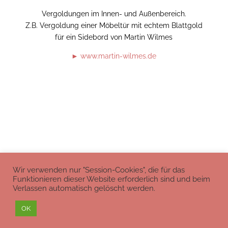
Vergoldungen im Innen- und Außenbereich.
Z.B. Vergoldung einer Möbeltür mit echtem Blattgold
für ein Sidebord von Martin Wilmes
www.martin-wilmes.de
Wir verwenden nur "Session-Cookies", die für das
Funktionieren dieser Website erforderlich sind und beim
Verlassen automatisch gelöscht werden.
Impressum
Datenschutz
OK
Webdesign: www.lutz-koch.de